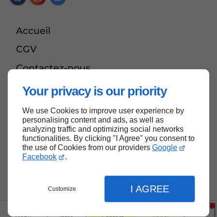
Accueil
CGV
Contactez-nous
Mentions légales
Your privacy is our priority
Plan du site
We use Cookies to improve user experience by
personalising content and ads, as well as
analyzing traffic and optimizing social networks
functionalities. By clicking "I Agree" you consent to
the use of Cookies from our providers
Google
Haut de page
Facebook
.
I AGREE
Customize