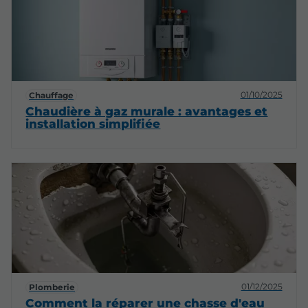
01/10/2025
Chauffage
Chaudière à gaz murale : avantages et
installation simplifiée
01/12/2025
Plomberie
Comment la réparer une chasse d'eau