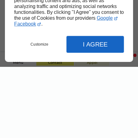
personalising content and ads, as well as
analyzing traffic and optimizing social networks
functionalities. By clicking "I Agree" you consent to
the use of Cookies from our providers
Google
Facebook
.
I AGREE
Customize
Menu
Contact
Appel
Fermer
Fermer
Fermer
Réglages de l'affichage