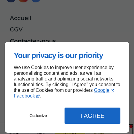
Accueil
CGV
Contactez-nous
Mentions légales
Your privacy is our priority
Plan du site
We use Cookies to improve user experience by
personalising content and ads, as well as
analyzing traffic and optimizing social networks
functionalities. By clicking "I Agree" you consent to
the use of Cookies from our providers
Google
Haut de page
Facebook
.
I AGREE
Customize
Menu
Infos
Contact
Appel